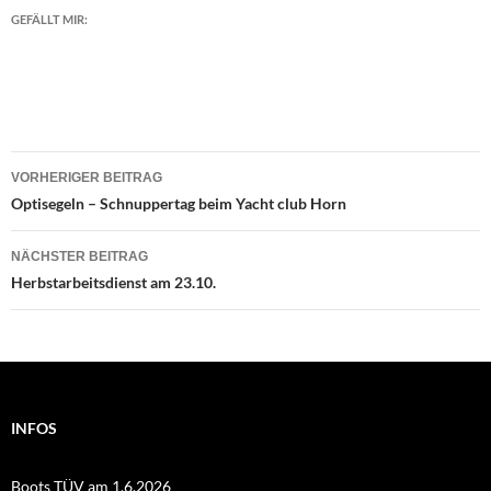
GEFÄLLT MIR:
Beitragsnavigation
VORHERIGER BEITRAG
Optisegeln – Schnuppertag beim Yacht club Horn
NÄCHSTER BEITRAG
Herbstarbeitsdienst am 23.10.
INFOS
Boots TÜV am 1.6.2026