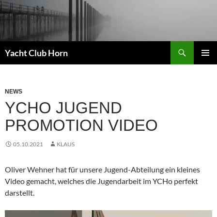
Zum
Inhalt
springen
Suchen
Yacht Club Horn
PRIMÄR
MENÜ
NEWS
YCHO JUGEND
PROMOTION VIDEO
05.10.2021
KLAUS
Oliver Wehner hat für unsere Jugend-Abteilung ein kleines
Video gemacht, welches die Jugendarbeit im YCHo perfekt
darstellt.