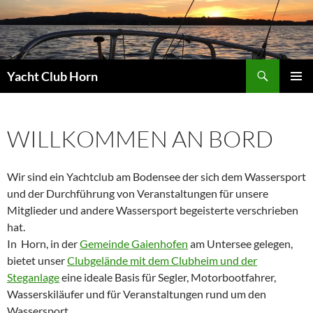
Zum
Inhalt
springen
Suchen
Yacht Club Horn
PRIMÄR
MENÜ
WILLKOMMEN AN BORD
Wir sind ein Yachtclub am Bodensee der sich dem Wassersport
und der Durchführung von Veranstaltungen für unsere
Mitglieder und andere Wassersport begeisterte verschrieben
hat.
In Horn, in der
Gemeinde Gaienhofen
am Untersee gelegen,
bietet unser
Clubgelände mit dem Clubheim und der
Steganlage
eine ideale Basis für Segler, Motorbootfahrer,
Wasserskiläufer und für Veranstaltungen rund um den
Wassersport.