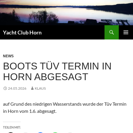
Zum
Inhalt
springen
Suchen
Yacht Club Horn
PRIMÄR
MENÜ
NEWS
BOOTS TÜV TERMIN IN
HORN ABGESAGT
24.05.2026
KLAUS
auf Grund des niedrigen Wasserstands wurde der Tüv Termin
in Horn vom 1.6. abgesagt.
TEILEN MIT: