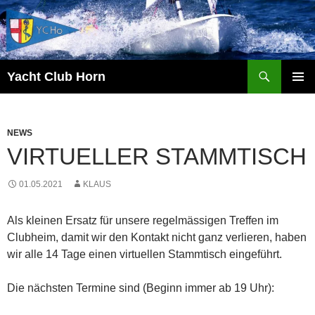
Zum
Inhalt
springen
Suchen
Yacht Club Horn
PRIMÄR
MENÜ
NEWS
VIRTUELLER STAMMTISCH
01.05.2021
KLAUS
Als kleinen Ersatz für unsere regelmässigen Treffen im
Clubheim, damit wir den Kontakt nicht ganz verlieren, haben
wir alle 14 Tage einen virtuellen Stammtisch eingeführt.
Die nächsten Termine sind (Beginn immer ab 19 Uhr):