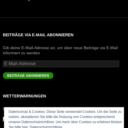
BEITRÄGE VIA E-MAIL ABONNIEREN
Gib deine E-Mail-Adresse an, um über neue Beiträge via E-Mail
informiert zu werden
E-
Mail-
Adresse
BEITRÄGE ABONNIEREN
WETTERWARNUNGEN
Keine Meldungen
Datenschutz & Cookies: Diese Seite verwendet Cookies. Um die Seite zu
nutzen, akzeptieren Sie bitte die Nutzung von Cookies entsprechend
unserer Datenschutzrichtlinie. Um mehr über Cookies zu erfahren klicken
Sie bitte hier:
Datenschutzrichtlinie