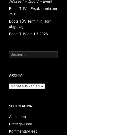
„Wasser“ – „Sport“ – Event
Boots TÜV – Ersatztermin am
29.6.
Boots TÜV Termin in Horn
abgesagt
Boots TÜV am 1.6.2026
Suchen
nach:
ARCHIV
Archiv
SEITEN ADMIN
Anmelden
Eintrags-Feed
Kommentar-Feed