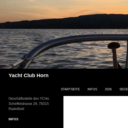
Zum
Inhalt
springen
Suchen
Yacht Club Horn
STARTSEITE
INFOS
2026
SEGE
Geschäftsstelle des YCHo
Scheffelstrasse 28, 78315
Radolfzell
INFOS