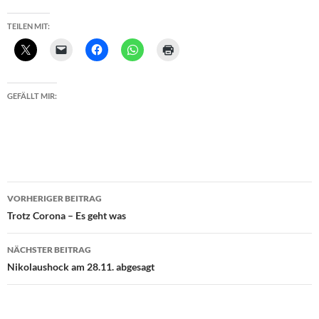
TEILEN MIT:
GEFÄLLT MIR:
Beitragsnavigation
VORHERIGER BEITRAG
Trotz Corona – Es geht was
NÄCHSTER BEITRAG
Nikolaushock am 28.11. abgesagt