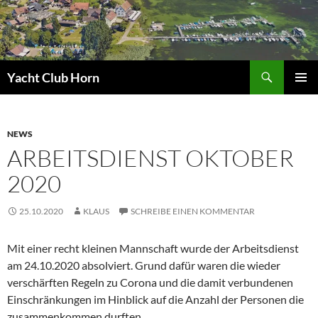
Zum
Inhalt
springen
Suchen
Yacht Club Horn
PRIMÄR
MENÜ
NEWS
ARBEITSDIENST OKTOBER
2020
25.10.2020
KLAUS
SCHREIBE EINEN KOMMENTAR
Mit einer recht kleinen Mannschaft wurde der Arbeitsdienst
am 24.10.2020 absolviert. Grund dafür waren die wieder
verschärften Regeln zu Corona und die damit verbundenen
Einschränkungen im Hinblick auf die Anzahl der Personen die
zusammenkommen durften.