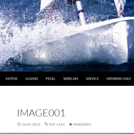
MOTOR
JUGEND
PEGEL
WEBCAM
SERVICE
MEMBERS ONLY
IMAGE001
16.05.2019
922 × 611
IMAGE001