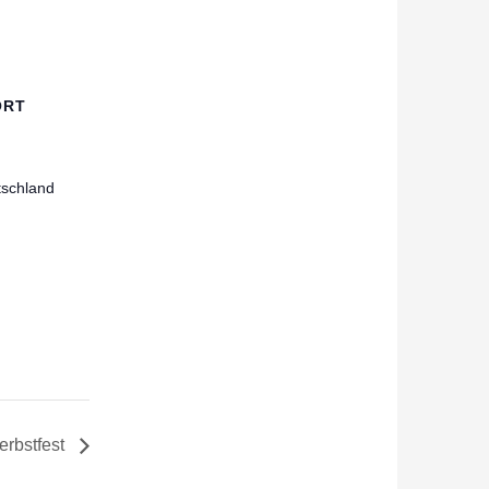
ORT
schland
erbstfest