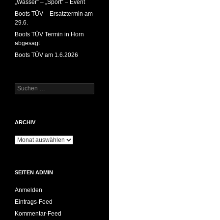
„Wasser“ – „Sport“ – Event
Boots TÜV – Ersatztermin am
29.6.
Boots TÜV Termin in Horn
abgesagt
Boots TÜV am 1.6.2026
Suchen
nach:
ARCHIV
Archiv
SEITEN ADMIN
Anmelden
Eintrags-Feed
Kommentar-Feed