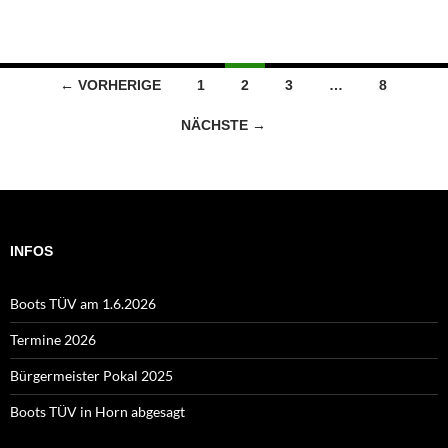
Beitragsnavigation
← VORHERIGE
1
2
3
…
8
NÄCHSTE →
INFOS
Boots TÜV am 1.6.2026
Termine 2026
Bürgermeister Pokal 2025
Boots TÜV in Horn abgesagt