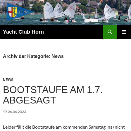
Zum
Inhalt
springen
Suchen
Yacht Club Horn
PRIMÄR
MENÜ
Archiv der Kategorie: News
NEWS
BOOTSTAUFE AM 1.7.
ABGESAGT
26.06.2023
Leider fällt die Bootstaufe am kommenden Samstag ins (nicht