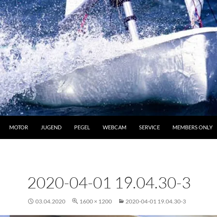
MOTOR
JUGEND
PEGEL
WEBCAM
SERVICE
MEMBERS ONLY
2020-04-01 19.04.30-3
03.04.2020
1600 × 1200
2020-04-01 19.04.30-3